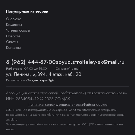
Популярные категории
О союзе
Комитеты
Члены союза
Новости
Отчеты
Контакты
8 (962) 444-87-00
soyuz.stroiteley-sk@mail.ru
Работаем
-
09:00 до 18:00
Основной е-mail
ул. Ленина, д.394, 4 этаж, каб. 20
Посмотреть на
Яндекс карты
2gis
Ассоциация «союз строителей (работодателей) ставропольского края»
ИНН 2634054419 © 2026 СС(р)СК
Политика конфиденциальности
Файлы cookie
Официальной информацией о «СС(р)СК» могут считаться только материалы,
размещённые на сайте ncgmk.ru или на сайтах третьего уровня доменной зоны
assrsk.ru.
За сведения, размещённые на внешних ресурсах, СС(р)СК ответственности не
несёт.